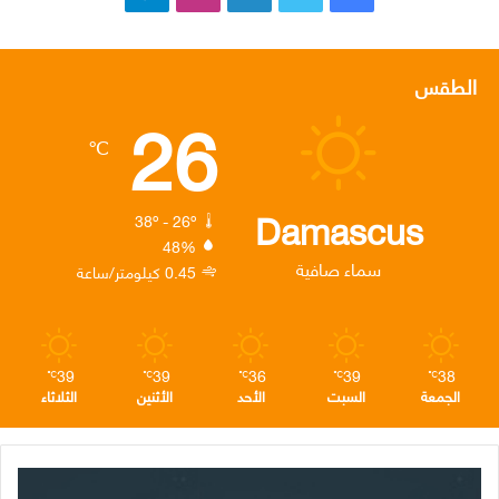
ي
و
ي
ن
ي
س
ي
ن
س
ل
الطقس
26
ب
ت
ك
ت
ق
℃
و
ر
د
ق
ر
ك
إ
ر
ا
Damascus
38º - 26º
48%
ن
ا
م
سماء صافية
0.45 كيلومتر/ساعة
م
39
39
36
39
38
℃
℃
℃
℃
℃
الجمعة
السبت
الأحد
الأثنين
الثلاثاء