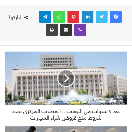
لينكدإن
بينتيريست
واتساب
تيلقرام
شاركها
ڤايبر
مشاركة عبر البريد
طباعة
بعد ٧ سنوات من التوقف .. المصرف المركزي يحدد
شروط منح قروض شراء السيارات