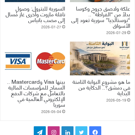
علكة ولاصق جروح وكوسا
السورية للبترول: وصول
بدلاً من “الفراطة” ..
ناقلة مازوت وأخرى غاز مُسال
“نوستالجيا” سورية تعود إلى
إلى مصب بانياس
الأسواق
2026-07-27
2026-07-29
ما هو مشروع البوابة الثامنة
بينها Visa وMastercard ..
في دمشق؟.. الحكاية من
السماح للمؤسسات المالية
البداية
بالتعامل مع شركات الدفع
الإلكتروني العالمية في
2026-05-19
سوريا
2026-05-04
ف
ت
ل
ا
ت