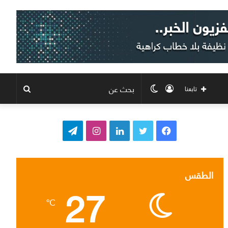
تسجيل
الوضع
بحث
تابعنا
الدخول
المظلم
عن
ف
ت
ل
ا
ت
ي
و
ي
ن
ي
س
ي
ن
س
ل
الطقس
27
ب
ت
ك
ت
ق
℃
و
ر
د
ق
ر