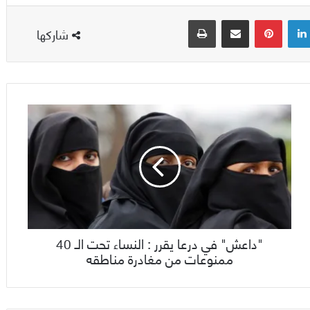
لينكدإن
بينتيريست
مشاركة عبر البريد
طباعة
شاركها
"داعش" في درعا يقرر : النساء تحت الـ 40
ممنوعات من مغادرة مناطقه