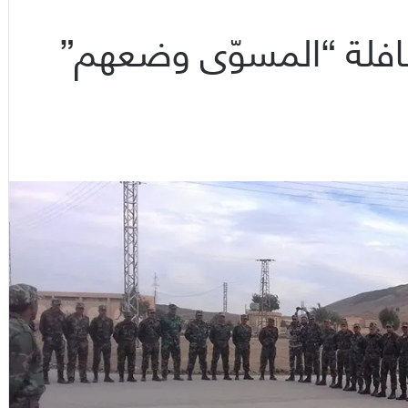
 إلى قافلة “المسوّى وضعهم”