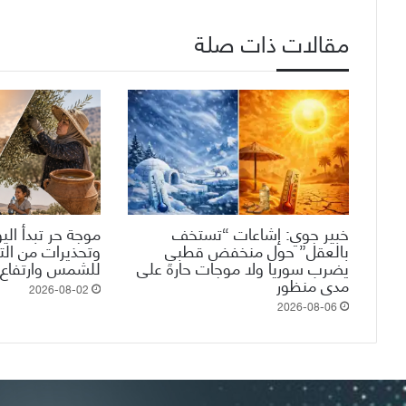
مقالات ذات صلة
خبير جوي: إشاعات “تستخف
موجة حر تبدأ الي
بالعقل” حول منخفض قطبي
وتحذيرات من ال
يضرب سوريا ولا موجات حارة على
للشمس وارتفاع 
مدى منظور
2026-08-02
2026-08-06