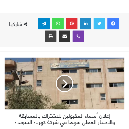
لينكدإن
بينتيريست
واتساب
تيلقرام
شاركها
ڤايبر
مشاركة عبر البريد
طباعة
إعلان أسماء المقبولين للاشتراك بالمسابقة
والاختبار المعلن عنهما في شركة كهرباء السويداء