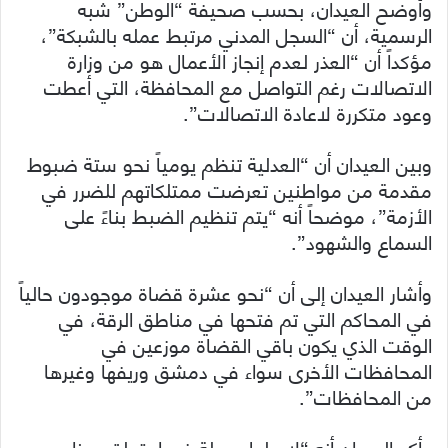
وأوضح العيدان، بحسب صحيفة “الوطن” شبه
الرسمية، أن “السجل المدني مرتبط عمله بالشبكة”،
مؤكداً أن “العذر لعدم إنجاز الأعمال هو من وزارة
الاتصالات رغم التواصل مع المحافظة، التي أعطت
وعود متكررة لاعادة الاتصالات”.
وبين العيدان أن “العدلية تنظم يومياً نحو ستة ضبوط
مقدمة من مواطنين تعرضت ممتلكاتهم للضرر في
الأزمة”، موضحاً أنه “يتم تنظيم الضبط بناءً على
السماع والشهود”.
وأشار العيدان إلى أن “نحو عشرة قضاة موجودون حالياً
في المحاكم التي تم فتحها في مناطق الرقة، في
الوقت الذي يكون باقي القضاة موزعين في
المحافظات الأخرى سواء في دمشق وريفها وغيرها
من المحافظات”.
وأكد العيدان أنه “لا حلول بديلة فيما يتعلق بهذا