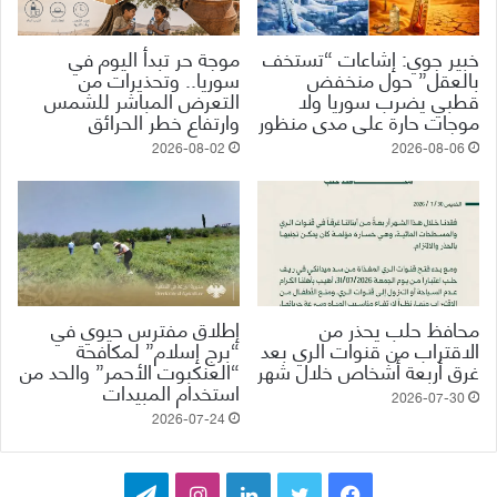
خبير جوي: إشاعات “تستخف
موجة حر تبدأ اليوم في
بالعقل” حول منخفض
سوريا.. وتحذيرات من
قطبي يضرب سوريا ولا
التعرض المباشر للشمس
موجات حارة على مدى منظور
وارتفاع خطر الحرائق
2026-08-02
2026-08-06
محافظ حلب يحذر من
إطلاق مفترس حيوي في
الاقتراب من قنوات الري بعد
“برج إسلام” لمكافحة
غرق أربعة أشخاص خلال شهر
“العنكبوت الأحمر” والحد من
استخدام المبيدات
2026-07-30
2026-07-24
ف
ت
ل
ا
ت