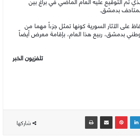
ذي تم التوقيع عليه العام الماضي في براغ بين
والمتاحف بدمشق.
 على الآثار السورية كونها تمثل جزءاً مهما من
وطني بدمشق، ربيع هذا العام، بإقامة معرض أيضاً
تلفزيون الخبر
لينكدإن
بينتيريست
مشاركة عبر البريد
طباعة
شاركها