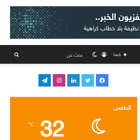
تسجيل
الوضع
بحث
تابعنا
الدخول
المظلم
عن
ف
ت
ل
ا
ت
ي
و
ي
ن
ي
س
ي
ن
س
ل
الطقس
32
ب
ت
ك
ت
ق
℃
و
ر
د
ق
ر