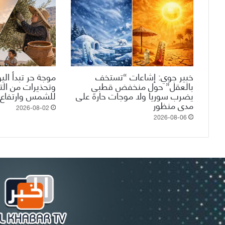
خبير جوي: إشاعات “تستخف
موجة حر تبدأ الي
بالعقل” حول منخفض قطبي
وتحذيرات من ال
يضرب سوريا ولا موجات حارة على
للشمس وارتفاع 
مدى منظور
2026-08-02
2026-08-06