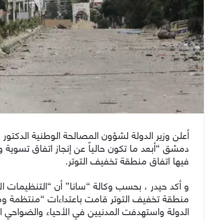
أعلن وزير الدولة لشؤون المصالحة الوطنية الدكتو
دمشق “أبعد ما تكون حالياً عن إنجاز اتفاق تسوية 
فيها اتفاق منطقة تخفيف التوتر.
و أكد حيدر ، بحسب وكالة “سانا” أن “التنظيمات 
منطقة تخفيف التوتر قامت باعتداءات “منتظمة و
الدولة واستهدفت المدنيين في الأحياء والضواحي