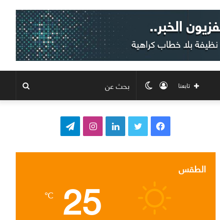
تسجيل
الوضع
بحث
تابعنا
الدخول
المظلم
عن
ف
ت
ل
ا
ت
ي
و
ي
ن
ي
س
ي
ن
س
ل
الطقس
25
ب
ت
ك
ت
ق
℃
و
ر
د
ق
ر