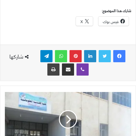
شارك هذا الموضوع:
فيس بوك
X
لينكدإن
بينتيريست
واتساب
تيلقرام
شاركها
ڤايبر
مشاركة عبر البريد
طباعة