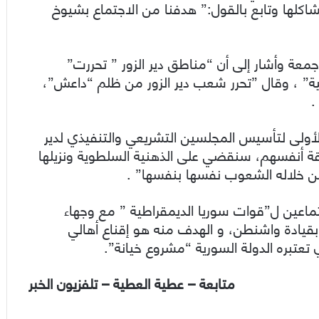
لها وتابع بالقول:” هدفنا من الاجتماع بشيوخ
عة وأشار إلى أن “مناطق دير الزور ” تحررت”
” ، وقال ”تحرر شعب دير الزور من ظلم “داعش”،
.
أولى لتأسيس المجلسين التشريعي والتنفيذي لدير
طقة أنفسهم، سنقضي على الذهنية السلطوية ونزيلها
من خلاله الشعوب نفسها بنفسها” .
جتماعين ل”قوات سوريا الديمقراطية ” مع وجهاء
بقيادة واشنطن، و الهدف منه هو إقناع أهالي
تعتبره الدولة السورية “مشروع خيانة”.
متابعة – عطية العطية – تلفزيون الخبر