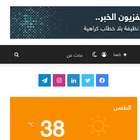
تسجيل
الوضع
بحث
تابعنا
الدخول
المظلم
عن
ف
ت
ل
ا
ت
ي
و
ي
ن
ي
س
ي
ن
س
ل
الطقس
38
ب
ت
ك
ت
ق
℃
و
ر
د
ق
ر