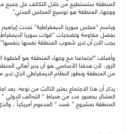
المنطقة ستستطيع من خلال التكاتف حل جميع مشاك
ووجهاء المنطقة هو توسيع المجلس المدني”.
وباسم “مجلس سوريا الديمقراطية” تحدث إبراهيم جم
بفضل مقاومة وتضحيات “قوات سوريا الديمقراطية
يجب الآن أن تدير شعوب المنطقة نفسها بنفسها” 
وأضاف “اجتماعنا مع وجهاء المنطقة هو الخطوة ال
الزور، لأن هدفنا الأساسي هو أن يدير أهالي المن
من المنطقة ونطور النظام الديمقراطي الذي تدير 
يذكر أن هذا الاجتماع يعتبر الثالث من نوعه، بعد ا
العشائر بحضور عدد من ضباط ” التحالف الدولي ” 
المنطقة بمشروع ” قسد ” المدعوم أمريكياً ، والذي 