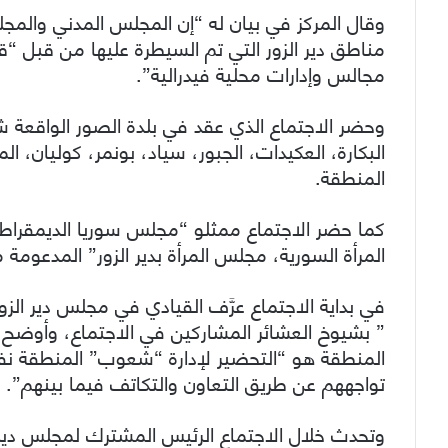
وقال المركز في بيان له “إن المجلس المدني والمج
مناطق دير الزور التي تم السيطرة عليها من قبل 
مجالس وإدارات محلية فيدرالية”.
وحضر الاجتماع الذي عقد في بلدة الصور الواقعة 
البكارة، العكيدات، الجبور، سياد، بونمر، كوليان، 
المنطقة.
كما حضر الاجتماع ممثلو “مجلس سوريا الديمقراط
المرأة السورية، مجلس المرأة بدير الزور” المدعومة
في بداية الاجتماع عرَّف القيادي في مجلس دير الزو
” بشيوخ العشائر المشاركين في الاجتماع، وأوضح 
المنطقة هو “التحضير لإدارة “شعوب” المنطقة نف
تواجههم عن طريق التعاون والتكاتف فيما بينهم”.
وتحدث خلال الاجتماع الرئيس المشترك لمجلس دي