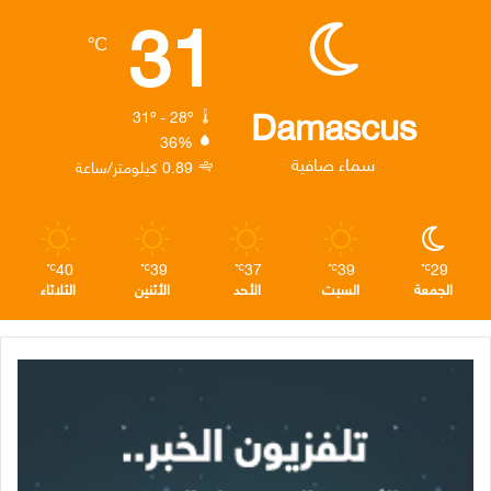
31
ب
ت
ك
ت
ق
℃
و
ر
د
ق
ر
ك
إ
ر
ا
Damascus
31º - 28º
36%
ن
ا
م
سماء صافية
0.89 كيلومتر/ساعة
م
40
39
37
39
29
℃
℃
℃
℃
℃
الجمعة
السبت
الأحد
الأثنين
الثلاثاء