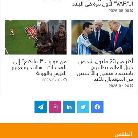
الـ”VAR” لأول مرة في البلاد
2026-08-06
أكثر من 23 مليون شخص
من قوارب “الفايكنغ” إلى
حول العالم يطالبون
المدرجات.. هالاند وجمهور
باستبعاد ميسي والأرجنتين
النروج والهوية
من المونديال للأبد
2026-07-07
2026-07-24
ف
ت
ل
ا
ت
ي
و
ي
ن
ي
س
ي
ن
س
ل
الطقس