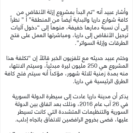
وأشار عبيد أنه “تم البدأ بمشروع إزلة الأنقاض من
كافة شوارع داريا والبداية أيضاً من المنطقة” أ ” نظراً
إلى أن نسبة دمارها خفيفة، منوهاً إلى “دخول آليات
ترحيل الأنقاض إلى داريا، ومباشرتها العمل على فتح
الطرقات وإزلة السواتر”.
وختم عبيد حديثه مع تلفزيون الخبر قائلاً إن “تكلفة هذا
المشروع هي 250 مليون ليرة مبدئياً، وسيتم الانتهاء
منه بمدة زمنية ثلاثة شهور، مؤكداً أنه سيتم فتح كافة
الطرق الرئيسية في داريا.
يذكر أن مدينة داريا عادت إلى سيطرة الدولة السورية
في 26 آب عام 2016، وذلك بعد اتفاق بين الدولة
السورية والتنظيمات المتشددة التي كانت تسيطر
عليها، قضى بخروج الرافضين للاتفاق باتجاه إدلب.