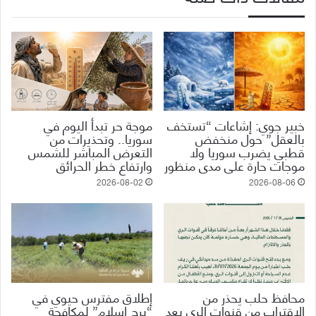
خبير جوي: إشاعات “تستخف
موجة حر تبدأ اليوم في
بالعقل” حول منخفض
سوريا.. وتحذيرات من
قطبي يضرب سوريا ولا
التعرض المباشر للشمس
موجات حارة على مدى منظور
وارتفاع خطر الحرائق
2026-08-02
2026-08-06
محافظ حلب يحذر من
إطلاق مفترس حيوي في
الاقتراب من قنوات الري بعد
“برج إسلام” لمكافحة