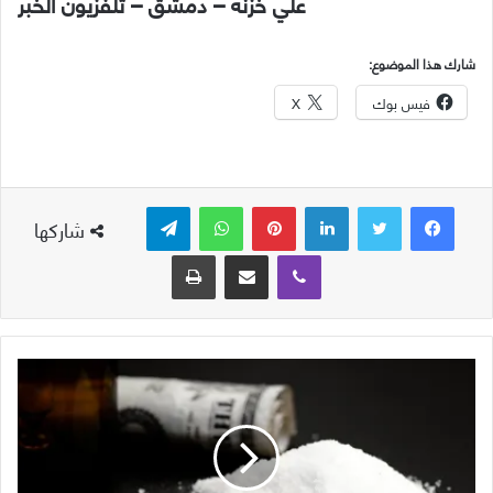
علي خزنه – دمشق – تلفزيون الخبر
شارك هذا الموضوع:
فيس بوك
X
لينكدإن
بينتيريست
واتساب
تيلقرام
شاركها
ڤايبر
مشاركة عبر البريد
طباعة