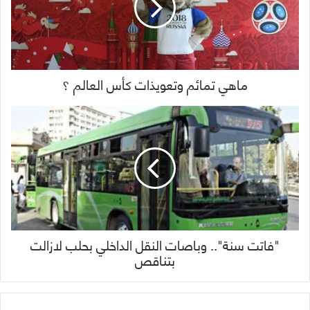
ماهي تمائم وتعويذات كأس العالم ؟
"فاتت سنة".. وباصات النقل الداخلي بحلب لازالت
بتناقص