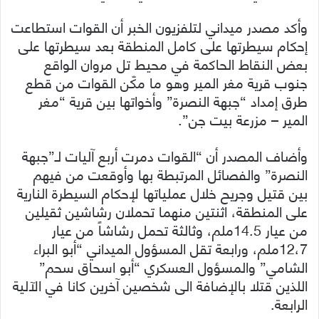
وأكد مصدر ميداني لتلفزيون الخبر أن القوات استطاعت
إحكام سيطرتها على كامل المنطقة بعد سيطرتها على
بعض النقاط الحاكمة في محيط تل مروان الواقع
جنوب قرية مغر المير وهو ما مكّن القوات من قطع
طرق إمداد “جبهة النصرة” وأخواتها بين قرية “مغر
المير – مزرعة بيت جن”.
وأضاف المصدر أن “القوات دمرت أربع آليات لـ”جبهة
النصرة” والفصائل المرتبطة بها وأوقعت من فيهم
بين قتيل وجريح خلال عملياتها لإحكام السيطرة النارية
على المنطقة، اثنتين منهما تحملان رشاشين ثقيلين
من عيار 14.5ملم، وثالثة تحمل رشاشاً من عيار
12،7ملم، ورابعة تقل المسؤول الميداني “أبو البراء
الشامي” والمسؤول العسكري “أبو اسحاق سحم”
اللذين قتلا بالإضافة الى شخصين آخرين كانا في الآلية
الرابعة.