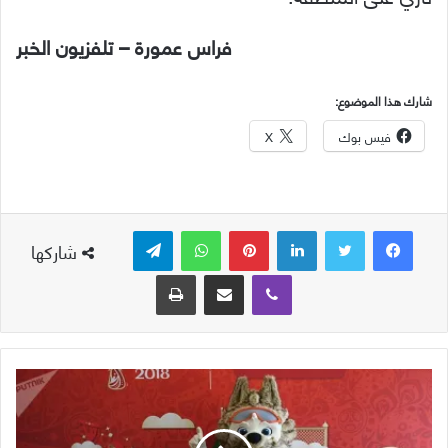
فراس عمورة – تلفزيون الخبر
شارك هذا الموضوع:
فيس بوك
X
لينكدإن
بينتيريست
واتساب
تيلقرام
شاركها
ڤايبر
مشاركة عبر البريد
طباعة