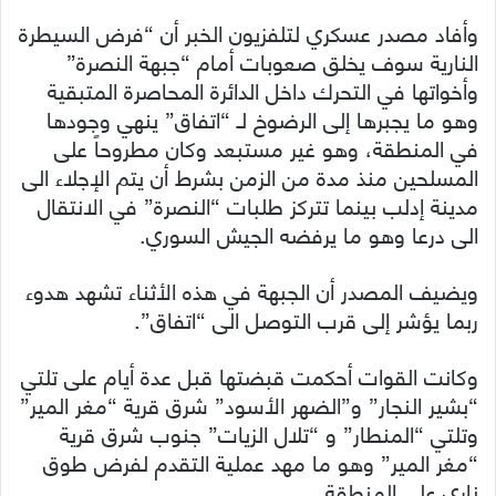
وأفاد مصدر عسكري لتلفزيون الخبر أن “فرض السيطرة
النارية سوف يخلق صعوبات أمام “جبهة النصرة”
وأخواتها في التحرك داخل الدائرة المحاصرة المتبقية
وهو ما يجبرها إلى الرضوخ لـ “اتفاق” ينهي وجودها
في المنطقة، وهو غير مستبعد وكان مطروحاً على
المسلحين منذ مدة من الزمن بشرط أن يتم الإجلاء الى
مدينة إدلب بينما تتركز طلبات “النصرة” في الانتقال
الى درعا وهو ما يرفضه الجيش السوري.
ويضيف المصدر أن الجبهة في هذه الأثناء تشهد هدوء
ربما يؤشر إلى قرب التوصل الى “اتفاق”.
وكانت القوات أحكمت قبضتها قبل عدة أيام على تلتي
“بشير النجار” و”الضهر الأسود” شرق قرية “مغر المير”
وتلتي “المنطار” و “تلال الزيات” جنوب شرق قرية
“مغر المير” وهو ما مهد عملية التقدم لفرض طوق
ناري على المنطقة.