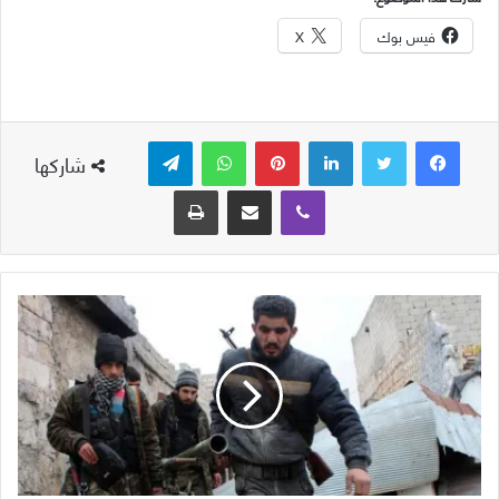
فيس بوك
X
لينكدإن
بينتيريست
واتساب
تيلقرام
شاركها
ڤايبر
مشاركة عبر البريد
طباعة