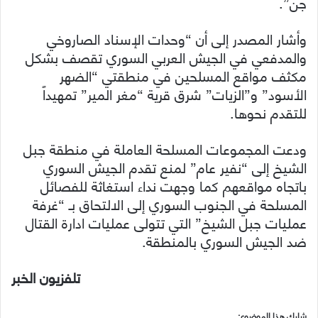
جن”.
وأشار المصدر إلى أن “وحدات الإسناد الصاروخي
والمدفعي في الجيش العربي السوري تقصف بشكل
مكثف مواقع المسلحين في منطقتي “الضهر
الأسود” و”الزيات” شرق قرية “مغر المير” تمهيداً
للتقدم نحوها.
ودعت المجموعات المسلحة العاملة في منطقة جبل
الشيخ إلى “نفير عام” لمنع تقدم الجيش السوري
باتجاه مواقعهم كما وجهت نداء استغاثة للفصائل
المسلحة في الجنوب السوري إلى الالتحاق بـ “غرفة
عمليات جبل الشيخ” التي تتولى عمليات ادارة القتال
ضد الجيش السوري بالمنطقة.
تلفزيون الخبر
شارك هذا الموضوع: