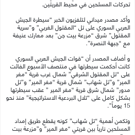
تحركات المسلحين في محيط القريتين.
وأكد مصدر ميداني لتلفزيون الخبر “سيطرة الجيش
العربي السوري على تل “المقتول الغربي” و”سرية
المقتول” شرق “مزرعة بيت جن” بعد معارك عنيفة
مع “جبهة النصرة”.
و أضاف المصدر أن “قوات الجيش العربي السوري
كانت أحكمت سيطرتها في منتصف الأسبوع الفائت
على “تل المقتول الشرقي” شمال غرب قرية “مغر
المير” و”تل شهاب” شمال قرية “مغر المير” و”تل
مدور” شمال شرق قرية “مغر المير ” عقب سيطرتها
بشكل كامل على “تلال البردعية الاستراتيجية” منذ نحو
15 يوماً”.
وتكمن أهمية “تل شهاب” كونه يقطع طريق إمداد
المسلحين نارياً بين قريتي “مغر المير” و”مزرعة بيت