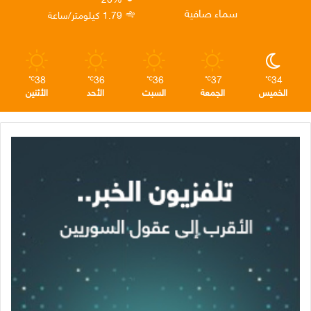
ن
ا
م
سماء صافية
1.79 كيلومتر/ساعة
م
38
36
36
37
34
℃
℃
℃
℃
℃
الخميس
الجمعة
السبت
الأحد
الأثنين