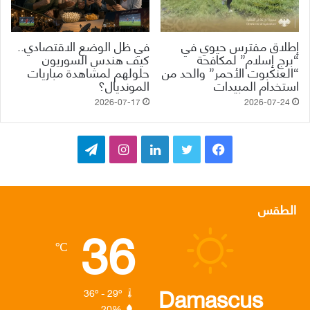
إطلاق مفترس حيوي في
في ظل الوضع الاقتصادي..
“برج إسلام” لمكافحة
كيف هندس السوريون
“العنكبوت الأحمر” والحد من
حلولهم لمشاهدة مباريات
استخدام المبيدات
المونديال؟
2026-07-17
2026-07-24
ف
ت
ل
ا
ت
ي
و
ي
ن
ي
س
ي
ن
س
ل
الطقس
36
ب
ت
ك
ت
ق
℃
و
ر
د
ق
ر
ك
إ
ر
ا
Damascus
36º - 29º
20%