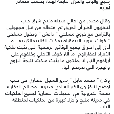
منبج والباب والقرى التابعة لهما، بحسب مصادر
أهلية.
وقال مصدر من اهالي مدينة منبج شرق حلب
لتلفزيون الخبر أن الحريق تم افتعاله من قبل مجهولين
بالتزامن مع خروج مسلحي ” داعش ” ودخول مسلحي
” قوات سوريا الديمقراطية ذات الغالبية الكردية ” ما
أدى إلى احتراق جميع الوثائق الرسمية التي تثبت ملكية
الأفراد لعقاراتهم، ما أثار خوف الأهلي وقلقهم على
أرزاقهم التي لا يملكون ما يثبت ملكيته نتيجة النزوح
والهجرة التي تعرضوا لها.
وكان ” محمد مايل ” مدير السجل العقاري في حلب
أوضح لتلفزيون الخبر أنه لدى مديرية المصالح العقارية
نسخة الكترونية من السجلات العقارية لجميع الملكيات
في مدينة منبج وأجزاء كبيرة من الملكيات لمنطقة
الباب.
شارك هذا الموضوع: