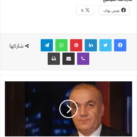
فيس بوك
X
لينكدإن
بينتيريست
واتساب
تيلقرام
شاركها
ڤايبر
مشاركة عبر البريد
طباعة