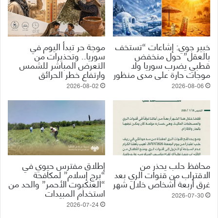
خبير جوي: إشاعات “تستخف
موجة حر تبدأ اليوم في
بالعقل” حول منخفض
سوريا.. وتحذيرات من
قطبي يضرب سوريا ولا
التعرض المباشر للشمس
موجات حارة على مدى منظور
وارتفاع خطر الحرائق
2026-08-02
2026-08-06
محافظ حلب يحذر من
إطلاق مفترس حيوي في
الاقتراب من قنوات الري بعد
“برج إسلام” لمكافحة
غرق أربعة أشخاص خلال شهر
“العنكبوت الأحمر” والحد من
استخدام المبيدات
2026-07-30
2026-07-24