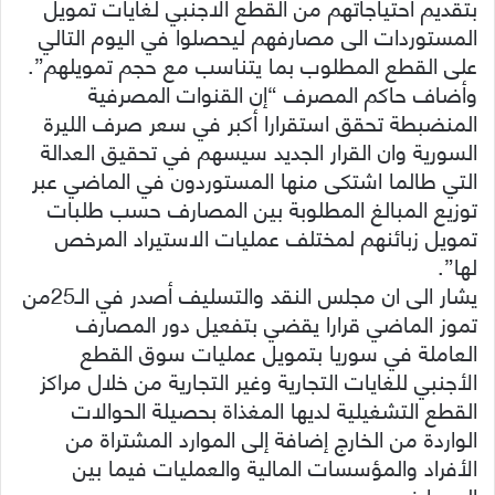
بتقديم احتياجاتهم من القطع الاجنبي لغايات تمويل
المستوردات الى مصارفهم ليحصلوا في اليوم التالي
على القطع المطلوب بما يتناسب مع حجم تمويلهم”.
وأضاف حاكم المصرف “إن القنوات المصرفية
المنضبطة تحقق استقرارا أكبر في سعر صرف الليرة
السورية وان القرار الجديد سيسهم في تحقيق العدالة
التي طالما اشتكى منها المستوردون في الماضي عبر
توزيع المبالغ المطلوبة بين المصارف حسب طلبات
تمويل زبائنهم لمختلف عمليات الاستيراد المرخص
لها”.
يشار الى ان مجلس النقد والتسليف أصدر في الـ25من
تموز الماضي قرارا يقضي بتفعيل دور المصارف
العاملة في سوريا بتمويل عمليات سوق القطع
الأجنبي للغايات التجارية وغير التجارية من خلال مراكز
القطع التشغيلية لديها المغذاة بحصيلة الحوالات
الواردة من الخارج إضافة إلى الموارد المشتراة من
الأفراد والمؤسسات المالية والعمليات فيما بين
المصارف.