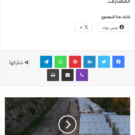
شارك هذا الموضوع:
فيس بوك
X
لينكدإن
بينتيريست
واتساب
تيلقرام
شاركها
ڤايبر
مشاركة عبر البريد
طباعة