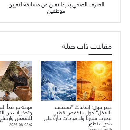
الصرف الصحي بدرعا تعلن عن مسابقة لتعيين
موظفين
مقالات ذات صلة
خبير جوي: إشاعات “تستخف
موجة حر تبدأ الي
بالعقل” حول منخفض قطبي
وتحذيرات من ال
يضرب سوريا ولا موجات حارة على
للشمس وارتفاع 
مدى منظور
2026-08-02
2026-08-06