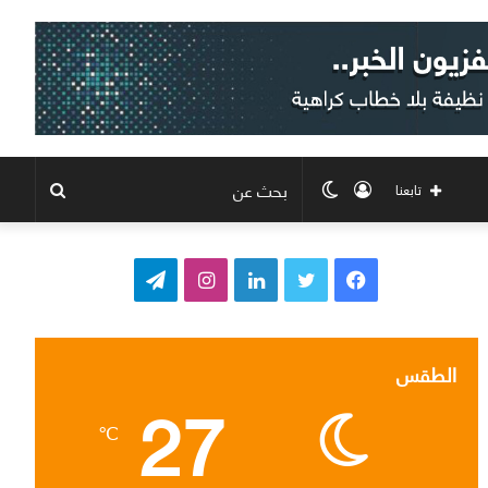
تسجيل
الوضع
بحث
تابعنا
الدخول
المظلم
عن
ف
ت
ل
ا
ت
ي
و
ي
ن
ي
س
ي
ن
س
ل
الطقس
27
ب
ت
ك
ت
ق
℃
و
ر
د
ق
ر