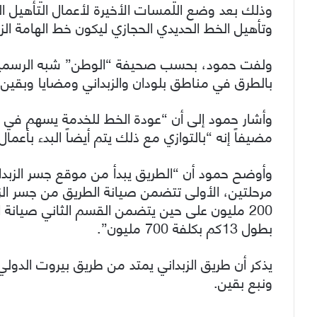
وذلك بعد وضع اللمسات الأخيرة لأعمال التأهيل ال
وتأهيل الخط الحديدي الحجازي ليكون خط الهامة الزب
ولفت حمود، بحسب صحيفة “الوطن” شبه الرسمية، إ
بالطرق في مناطق بلودان والزبداني ومضايا وبقين 
وأشار حمود إلى أن “عودة الخط للخدمة يسهم في انت
مضيفاً إنه “بالتوازي مع ذلك يتم أيضاً البدء بأعم
وأوضح حمود أن “الطريق يبدأ من موقع جسر الزبدان
200 مليون على حين يتضمن القسم الثاني صيانة 
بطول 13كم بكلفة 700 مليون”.
يذكر أن طريق الزبداني يمتد من طريق بيروت الدولي
ونبع بقين.