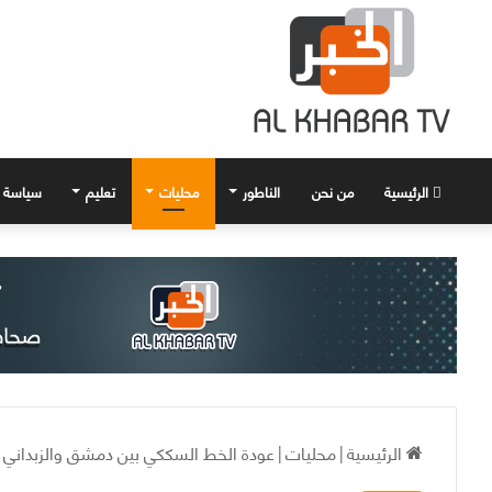
الرئيسية
من نحن
الناطور
محليات
تعليم
سياسة
الرئيسية
|
محليات
|
عودة الخط السككي بين دمشق والزبداني ل