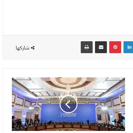
لينكدإن
بينتيريست
مشاركة عبر البريد
طباعة
شاركها