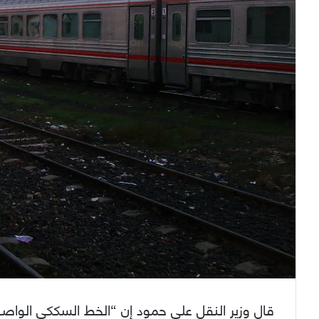
قال وزير النقل علي حمود إن “الخط السككي الواص