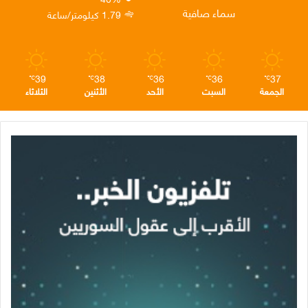
ن
ا
م
سماء صافية
1.79 كيلومتر/ساعة
م
39
38
36
36
37
℃
℃
℃
℃
℃
الجمعة
السبت
الأحد
الأثنين
الثلاثاء