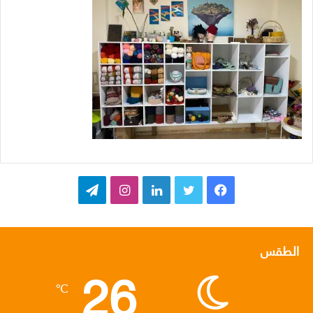
ف
ت
ل
ا
ت
ي
و
ي
ن
ي
س
ي
ن
س
ل
الطقس
26
ب
ت
ك
ت
ق
℃
و
ر
د
ق
ر