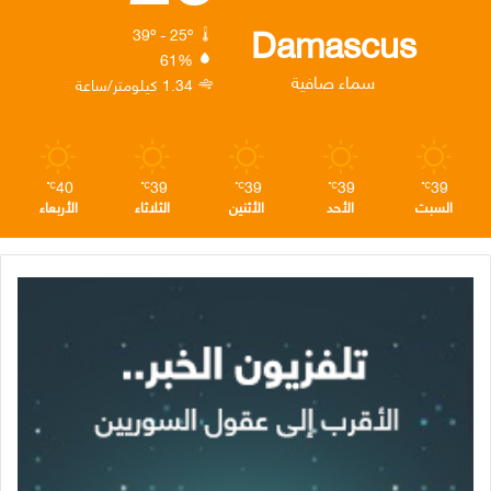
ك
إ
ر
ا
Damascus
39º - 25º
61%
ن
ا
م
سماء صافية
1.34 كيلومتر/ساعة
م
40
39
39
39
39
℃
℃
℃
℃
℃
السبت
الأحد
الأثنين
الثلاثاء
الأربعاء