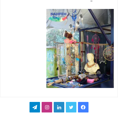
ف
ت
ل
ا
ت
ي
و
ي
ن
ي