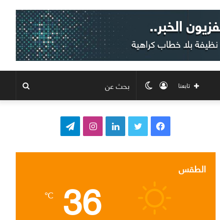
تسجيل
الوضع
بحث
تابعنا
الدخول
المظلم
عن
ف
ت
ل
ا
ت
ي
و
ي
ن
ي
س
ي
ن
س
ل
الطقس
36
ب
ت
ك
ت
ق
℃
و
ر
د
ق
ر