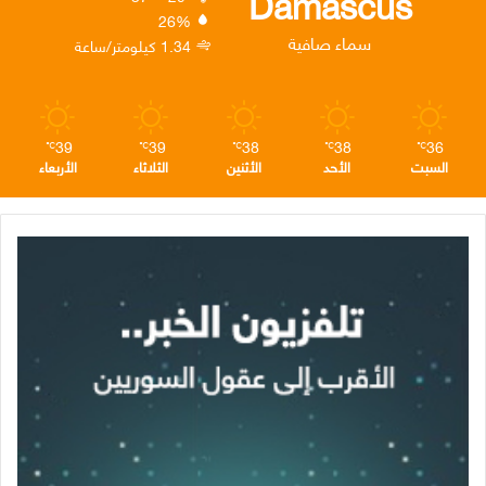
Damascus
26%
ن
ا
م
سماء صافية
1.34 كيلومتر/ساعة
م
39
39
38
38
36
℃
℃
℃
℃
℃
السبت
الأحد
الأثنين
الثلاثاء
الأربعاء