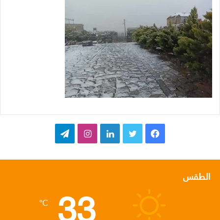
ف
ت
ل
ا
ت
ي
و
ي
ن
ي
س
ي
ن
س
ل
الطقس
33
ب
ت
ك
ت
ق
℃
و
ر
د
ق
ر