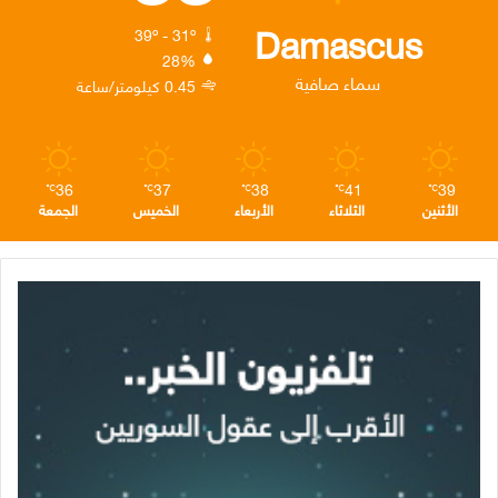
ك
إ
ر
ا
Damascus
39º - 31º
28%
ن
ا
م
سماء صافية
0.45 كيلومتر/ساعة
م
36
37
38
41
39
℃
℃
℃
℃
℃
الأثنين
الثلاثاء
الأربعاء
الخميس
الجمعة