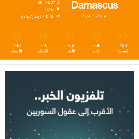
Damascus
38º - 23º
67%
ن
ا
م
سماء صافية
0.45 كيلومتر/ساعة
م
40
40
38
38
38
℃
℃
℃
℃
℃
السبت
الأحد
الأثنين
الثلاثاء
الأربعاء