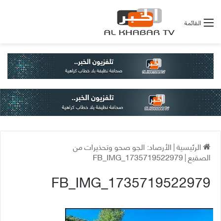
القائمة
الرئيسية
|
الأرصاد: الجو صحو وتحذيرات من
الصقيع
|
FB_IMG_1735719522979
FB_IMG_1735719522979