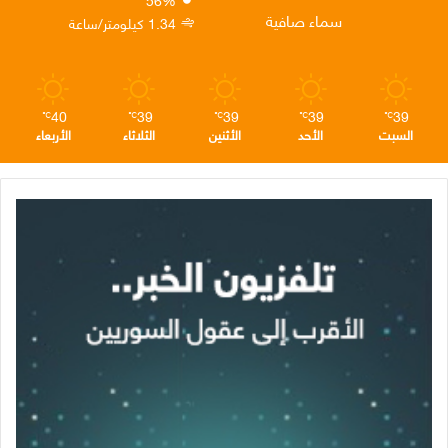
ن
ا
م
سماء صافية
1.34 كيلومتر/ساعة
م
40
39
39
39
39
℃
℃
℃
℃
℃
السبت
الأحد
الأثنين
الثلاثاء
الأربعاء