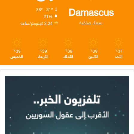
ك
إ
ر
ا
Damascus
38º - 31º
21%
ن
ا
م
سماء صافية
2.24 كيلومتر/ساعة
م
39
39
39
39
37
℃
℃
℃
℃
℃
الأحد
الأثنين
الثلاثاء
الأربعاء
الخميس