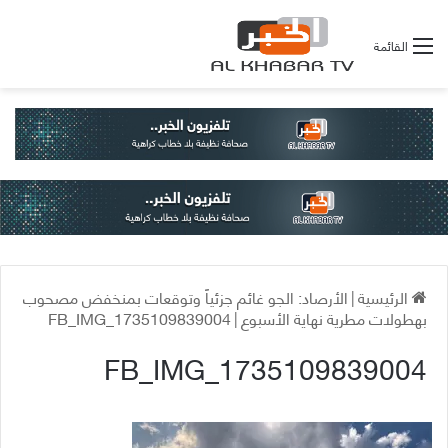
القائمة
الرئيسية
|
الأرصاد: الجو غائم جزئياً وتوقعات بمنخفض مصحوب
بهطولات مطرية نهاية الأسبوع
|
FB_IMG_1735109839004
FB_IMG_1735109839004