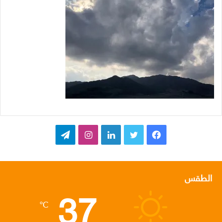
ف
ت
ل
ا
ت
ي
و
ي
ن
ي
س
ي
ن
س
ل
الطقس
37
ب
ت
ك
ت
ق
℃
و
ر
د
ق
ر