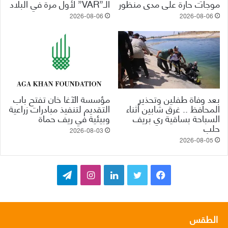
موجات حارة على مدى منظور
الـ”VAR” لأول مرة في البلاد
2026-08-06
2026-08-06
بعد وفاة طفلين وتحذير
مؤسسة الآغا خان تفتح باب
المحافظ .. غرق شابين أثناء
التقديم لتنفيذ مبادرات زراعية
السباحة بساقية ري بريف
وبيئية في ريف حماة
حلب
2026-08-03
2026-08-05
ف
ت
ل
ا
ت
ي
و
ي
ن
ي
س
ي
ن
س
ل
الطقس