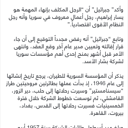
وأكد” جبرائيل” أن “الرجل المكلف بإنهاء المهمة هو
يسار إبراهيم، رجل أعمال معروف في سوريا وأنه رجل
النظام الأقوى اقتصادياً.”
وتابع “جبرائيل” أنه رفض مجدداً التوقيع إلى أن جاء
قرار إقالته وتعيين مدير عام آخر وقع العقد، وانتهى
الأمر قبل أشهر بمنح إحدى أهم مؤسسات سوريا
لشركة بشار الأسد.
يذكر أن المؤسسة السورية للطيران، يرجع تاريخ إنشائها
إلى عام 1946، إذ بدأت عملها بطائرتين مروحيتين طراز
“سيسنامستير” وسيرت رحلاتها إلى حلب، دير الزور،
القامشلي، ثم توسعت خطوط الشركة خلال فترة
الخمسينيات فسيرت رحلاتها إلى القدس، بغداد،
بيروت، القاهرة.
وبلغ عدد أسطول طائرات الشركة سنة 1957 أربع