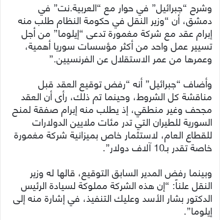
وشرح “جبرائيل” في حوار مع “العربية.نت” في
دمشق، أن “وزير النقل في حكومة النظام طلب منه
إبرام عقد مع شركة مغمورة تدعى “إيلوما” من أجل
تسيير عمل واحد من أكثر مؤسسات سوريا أهمية،
وعمرها من عمر الاستقلال عن الفرنسيين.”
وأضاف “جبرائيل” أنه “رفض توقيع العقد قبل
مناقشة كل الشروط، وحينما تم ذلك، رأى أن العقد
مجحف وغير منطقي، إذ يطلب منه إبرام صفقة لمنح
السورية للطيران التي تدر مئات ملايين الدولارات
للقطاع العام، لاستثمار خاص بميزانية شركة مغمورة
خاصة تقدر بـ10 آلاف دولار”.
وبينما رفض المدير السابق التوقيع، قالها له وزير
النقل علناً: “إن هذه الشركة مملوكة لسيادة الرئيس
الدكتور بشار الأسد وعليك التنفيذ، في إشارة منه إلى
إيلوما”.