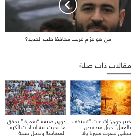
من هو عزام غريب محافظ حلب الجديد؟
مقالات ذات صلة
خبير جوي: إشاعات “تستخف
دوري ضيعة “بعمرة ” يحقق
بالعقل” حول منخفض
ما عجزت عنه اتحادات الكرة
قطبي يضرب سوريا ولا
المتعاقبة ويدخل تقنية