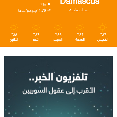
Damascus
7%
ن
ا
م
سماء صافية
1.79 كيلومتر/ساعة
م
38
37
36
37
37
℃
℃
℃
℃
℃
الخميس
الجمعة
السبت
الأحد
الأثنين