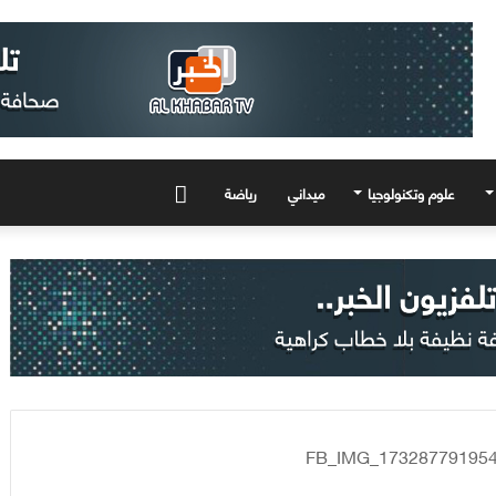
علوم وتكنولوجيا
ميداني
رياضة
المزيد
FB_IMG_17328779195