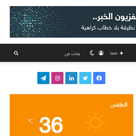
تسجيل
الوضع
بحث
تابعنا
الدخول
المظلم
عن
ف
ت
ل
ا
ت
ي
و
ي
ن
ي
س
ي
ن
س
ل
الطقس
36
ب
ت
ك
ت
ق
℃
و
ر
د
ق
ر