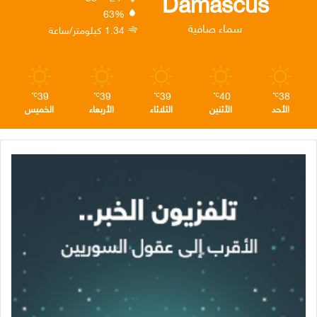
Damascus
63%
ن
ا
م
سماء صافية
1.34 كيلومتر/ساعة
م
39
39
39
40
38
℃
℃
℃
℃
℃
الأحد
الأثنين
الثلاثاء
الأربعاء
الخميس