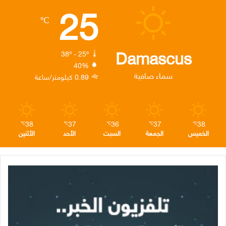
25
ب
ت
ك
ت
ق
℃
و
ر
د
ق
ر
ك
إ
ر
ا
Damascus
38º - 25º
40%
ن
ا
م
سماء صافية
0.89 كيلومتر/ساعة
م
38
37
36
37
38
℃
℃
℃
℃
℃
الخميس
الجمعة
السبت
الأحد
الأثنين