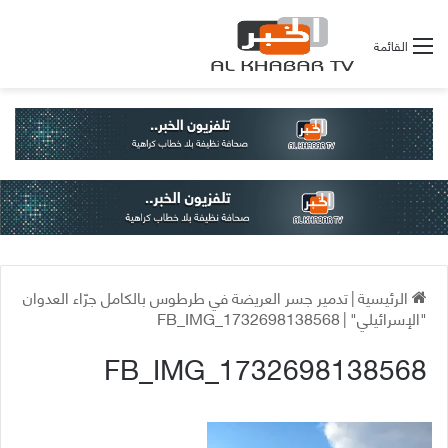
القائمة
الرئيسية
|
تدمير جسر العريضة في طرطوس بالكامل جرّاء العدوان
"الإسرائيلي"
|
FB_IMG_1732698138568
FB_IMG_1732698138568