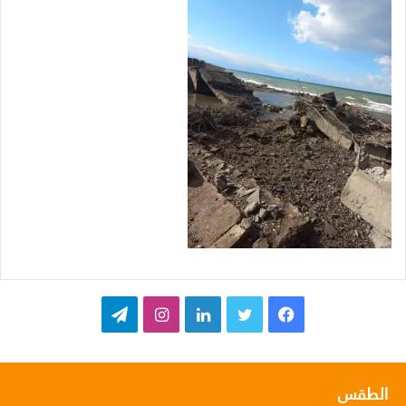
ف
ت
ل
ا
ت
ي
و
ي
ن
ي
س
ي
ن
س
ل
الطقس