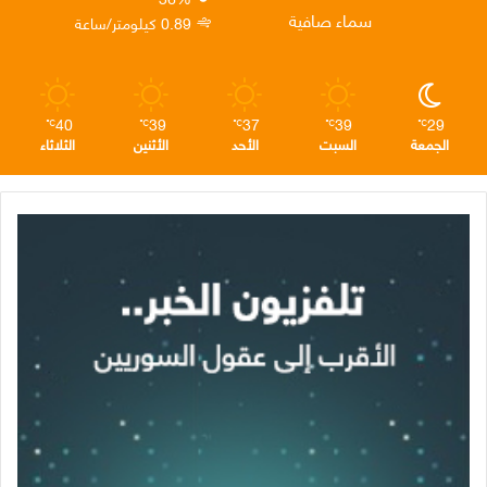
ن
ا
م
سماء صافية
0.89 كيلومتر/ساعة
م
40
39
37
39
29
℃
℃
℃
℃
℃
الجمعة
السبت
الأحد
الأثنين
الثلاثاء