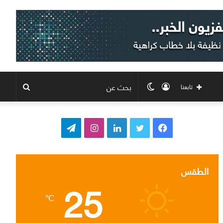
تسجيل
الوضع
بحث
تابعنا
الدخول
المظلم
عن
ف
ت
ل
ا
ت
ي
و
ي
ن
ي
س
ي
ن
س
ل
الطقس
25
ب
ت
ك
ت
ق
℃
و
ر
د
ق
ر