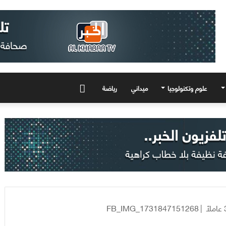
علوم وتكنولوجيا
ميداني
رياضة
المزيد
FB_IMG_1731847151268
|