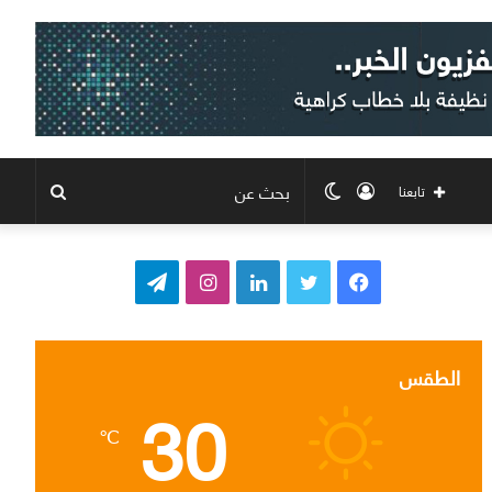
تسجيل
الوضع
بحث
تابعنا
الدخول
المظلم
عن
ف
ت
ل
ا
ت
ي
و
ي
ن
ي
س
ي
ن
س
ل
الطقس
30
ب
ت
ك
ت
ق
℃
و
ر
د
ق
ر