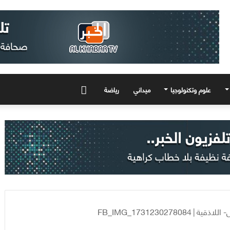
علوم وتكنولوجيا
ميداني
رياضة
المزيد
 اللاذقية
|
FB_IMG_1731230278084