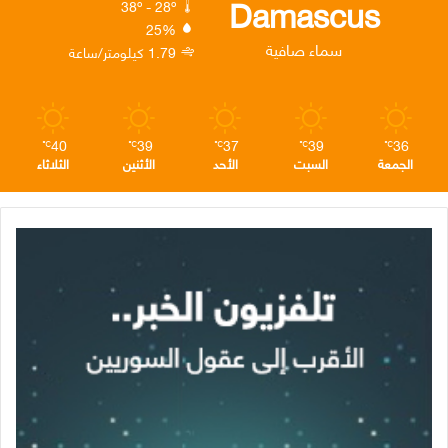
Damascus
38º - 28º
25%
ن
ا
م
سماء صافية
1.79 كيلومتر/ساعة
م
40
39
37
39
36
℃
℃
℃
℃
℃
الجمعة
السبت
الأحد
الأثنين
الثلاثاء