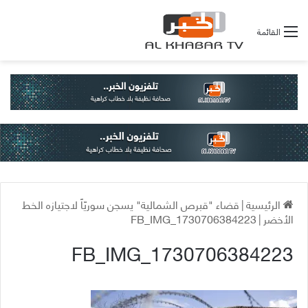
القائمة
الرئيسية
|
قضاء "قبرص الشمالية" يسجن سوريّاً لاجتيازه الخط
الأخضر
|
FB_IMG_1730706384223
FB_IMG_1730706384223