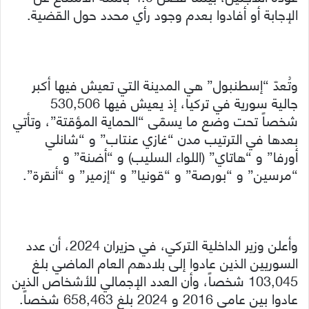
الإجابة أو أفادوا بعدم وجود رأي محدد حول القضية.
وتُعدّ “إسطنبول” هي المدينة التي تعيش فيها أكبر
جالية سورية في تركيا، إذ يعيش فيها 530,506
شخصاً تحت وضع ما يسمّى “الحماية المؤقتة”، وتأتي
بعدها في الترتيب مدن “غازي عنتاب” و “شانلي
أورفا” و “هاتاي” (اللواء السليب) و “أضنة” و
“مرسين” و “بورصة” و “قونيا” و “إزمير” و “أنقرة”.
وأعلن وزير الداخلية التركي، في حزيران 2024، أن عدد
السوريين الذين عادوا إلى بلادهم العام الماضي بلغ
103,045 شخصاً، وأن العدد الإجمالي للأشخاص الذين
عادوا بين عامي 2016 و 2024 بلغ 658,463 شخصاً.