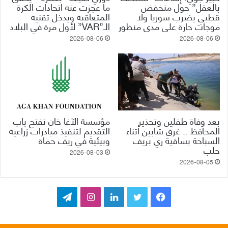
بالعقل” حول منخفض
ما عجزت عنه اتحادات الكرة
قطبي يضرب سوريا ولا
المتعاقبة ويدخل تقنية
موجات حارة على مدى منظور
الـ”VAR” لأول مرة في البلاد
2026-08-06
2026-08-06
بعد وفاة طفلين وتحذير
مؤسسة الآغا خان تفتح باب
المحافظ .. غرق شابين أثناء
التقديم لتنفيذ مبادرات زراعية
السباحة بساقية ري بريف
وبيئية في ريف حماة
حلب
2026-08-03
2026-08-05
ف
ت
ل
ا
ت
ي
و
ي
ن
ي