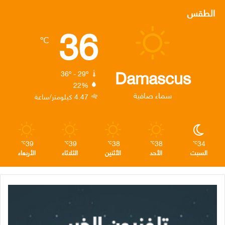
س
ي
ن
س
ل
الطقس
36
ب
ت
ك
ت
ق
℃
و
ر
د
ق
ر
ك
إ
ر
ا
Damascus
36º - 29º
22%
ن
ا
م
سماء صافية
4.47 كيلومتر/ساعة
م
39
39
38
38
34
℃
℃
℃
℃
℃
السبت
الأحد
الأثنين
الثلاثاء
الأربعاء