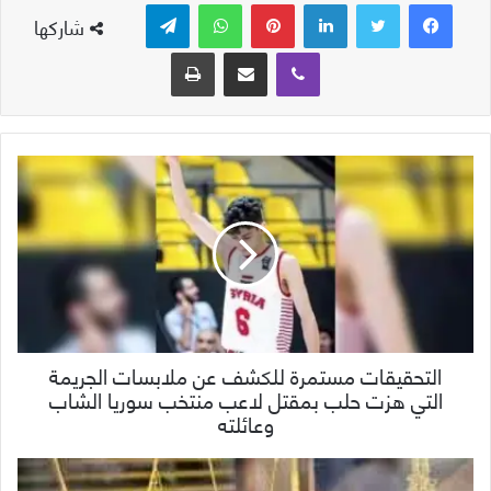
لينكدإن
بينتيريست
واتساب
تيلقرام
شاركها
ڤايبر
مشاركة عبر البريد
طباعة
التحقيقات مستمرة للكشف عن ملابسات الجريمة
التي هزت حلب بمقتل لاعب منتخب سوريا الشاب
وعائلته