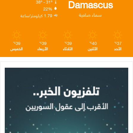
Damascus
38º - 31º
22%
ن
ا
م
سماء صافية
1.79 كيلومتر/ساعة
م
39
39
39
40
37
℃
℃
℃
℃
℃
الأحد
الأثنين
الثلاثاء
الأربعاء
الخميس