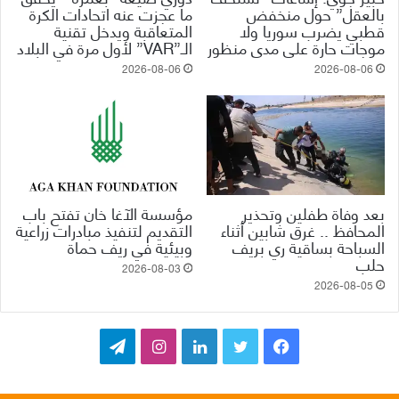
بالعقل” حول منخفض
ما عجزت عنه اتحادات الكرة
قطبي يضرب سوريا ولا
المتعاقبة ويدخل تقنية
موجات حارة على مدى منظور
الـ”VAR” لأول مرة في البلاد
2026-08-06
2026-08-06
بعد وفاة طفلين وتحذير
مؤسسة الآغا خان تفتح باب
المحافظ .. غرق شابين أثناء
التقديم لتنفيذ مبادرات زراعية
السباحة بساقية ري بريف
وبيئية في ريف حماة
حلب
2026-08-03
2026-08-05
ف
ت
ل
ا
ت
ي
و
ي
ن
ي