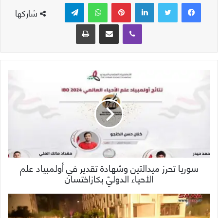
لينكدإن
بينتيريست
واتساب
تيلقرام
شاركها
ڤايبر
مشاركة عبر البريد
طباعة
سوريا تحرز ميدالتين وشهادة تقدير في أولمبياد علم
الأحياء الدوليّ بكازاختسان