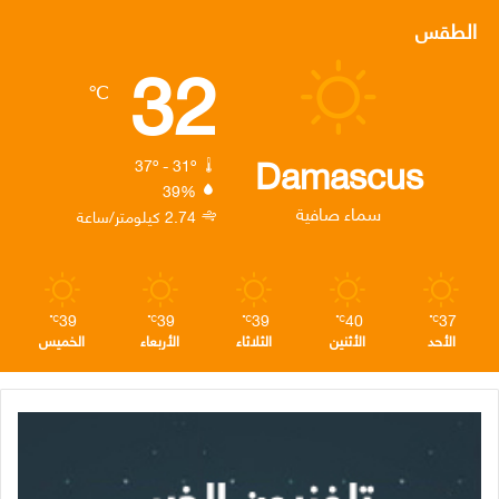
س
ي
ن
س
ل
الطقس
32
ب
ت
ك
ت
ق
℃
و
ر
د
ق
ر
ك
إ
ر
ا
Damascus
37º - 31º
39%
ن
ا
م
سماء صافية
2.74 كيلومتر/ساعة
م
39
39
39
40
37
℃
℃
℃
℃
℃
الأحد
الأثنين
الثلاثاء
الأربعاء
الخميس