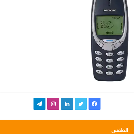
ف
ت
ل
ا
ت
ي
و
ي
ن
ي
س
ي
ن
س
ل
الطقس