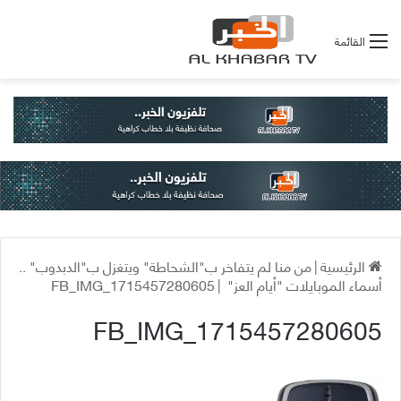
القائمة
الرئيسية
|
من منا لم يتفاخر ب"الشحاطة" ويتغزل ب"الدبدوب" ..
أسماء الموبايلات "أيام العز"
|
FB_IMG_1715457280605
FB_IMG_1715457280605