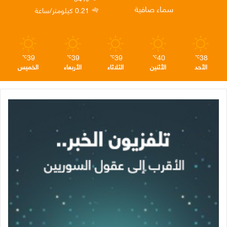
ن
ا
م
سماء صافية
0.21 كيلومتر/ساعة
م
39
39
39
40
38
℃
℃
℃
℃
℃
الأحد
الأثنين
الثلاثاء
الأربعاء
الخميس