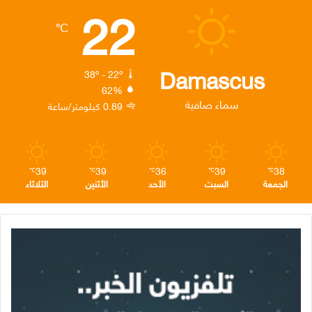
22
ب
ت
ك
ت
ق
℃
و
ر
د
ق
ر
ك
إ
ر
ا
Damascus
38º - 22º
62%
ن
ا
م
سماء صافية
0.89 كيلومتر/ساعة
م
39
39
36
39
38
℃
℃
℃
℃
℃
الجمعة
السبت
الأحد
الأثنين
الثلاثاء