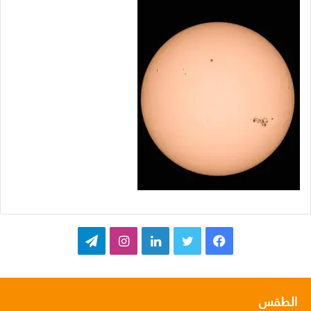
ف
ت
ل
ا
ت
ي
و
ي
ن
ي
س
ي
ن
س
ل
الطقس