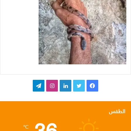
ف
ت
ل
ا
ت
ي
و
ي
ن
ي
س
ي
ن
س
ل
الطقس
36
ب
ت
ك
ت
ق
℃