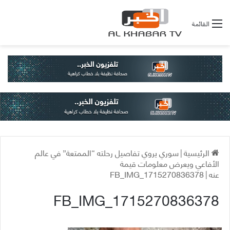
القائمة
الرئيسية
|
سوري يروي تفاصيل رحلته “الممتعة” في عالم
الأفاعي ويعرض معلومات قيمة
عنه
|
FB_IMG_1715270836378
FB_IMG_1715270836378