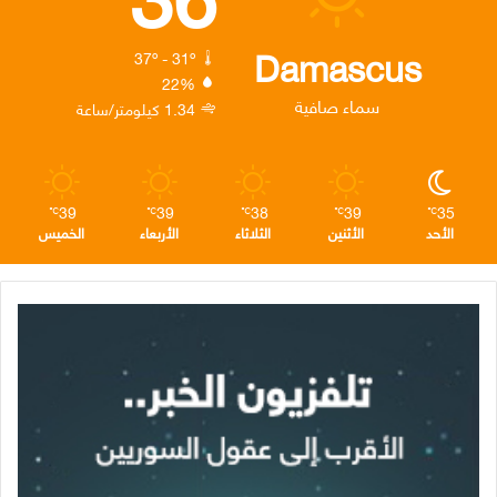
و
ر
د
ق
ر
ك
إ
ر
ا
Damascus
37º - 31º
22%
ن
ا
م
سماء صافية
1.34 كيلومتر/ساعة
م
39
39
38
39
35
℃
℃
℃
℃
℃
الأحد
الأثنين
الثلاثاء
الأربعاء
الخميس