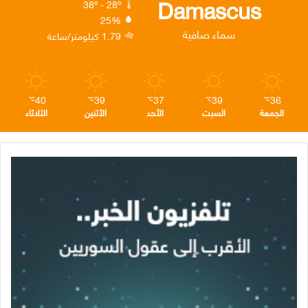
Damascus
38º - 28º
25%
ن
ا
م
سماء صافية
1.79 كيلومتر/ساعة
م
40
39
37
39
36
℃
℃
℃
℃
℃
الجمعة
السبت
الأحد
الأثنين
الثلاثاء