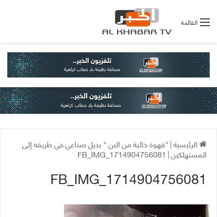
القائمة
الرئيسية
|
"قهوة خالية من البن " بديل صناعي في طريقه إلى
المستهلكين
|
FB_IMG_1714904756081
FB_IMG_1714904756081