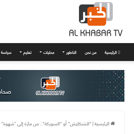
الرئيسية
من نحن
الناطور
محليات
تعليم
سياسة
الرئيسية
|
"الشنكليش" أو "السوركة".. من مازَة إلى “شهوة” 