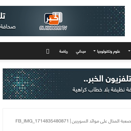
علوم وتكنولوجيا
ميداني
رياضة
المزيد
صعبة المنال على موائد السوريين
|
FB_IMG_1714835480871