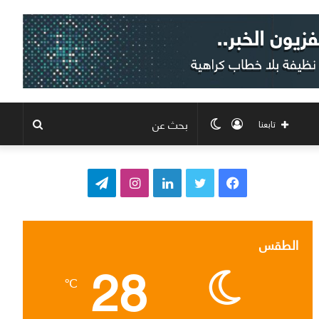
تسجيل
الوضع
بحث
تابعنا
الدخول
المظلم
عن
ف
ت
ل
ا
ت
ي
و
ي
ن
ي
س
ي
ن
س
ل
الطقس
28
ب
ت
ك
ت
ق
℃
و
ر
د
ق
ر