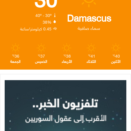
و
ر
د
ق
ر
ك
إ
ر
ا
Damascus
40º - 30º
38%
ن
ا
م
سماء صافية
0.45 كيلومتر/ساعة
م
36
37
38
41
40
℃
℃
℃
℃
℃
الأثنين
الثلاثاء
الأربعاء
الخميس
الجمعة