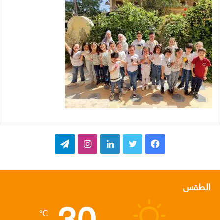
ف
ت
ل
ا
ت
ي
و
ي
ن
ي
س
ي
ن
س
ل
الطقس
30
ب
ت
ك
ت
ق
℃