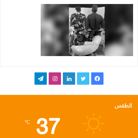
ف
ت
ل
ا
ت
ي
و
ي
ن
ي
س
ي
ن
س
ل
الطقس
37
ب
ت
ك
ت
ق
℃
و
ر
د
ق
ر