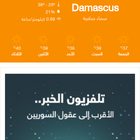
ك
إ
ر
ا
Damascus
38º - 28º
21%
ن
ا
م
سماء صافية
0.89 كيلومتر/ساعة
م
40
39
36
39
37
℃
℃
℃
℃
℃
الجمعة
السبت
الأحد
الأثنين
الثلاثاء