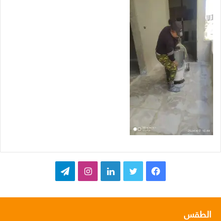
ف
ت
ل
ا
ت
ي
و
ي
ن
ي
س
ي
ن
س
ل
الطقس