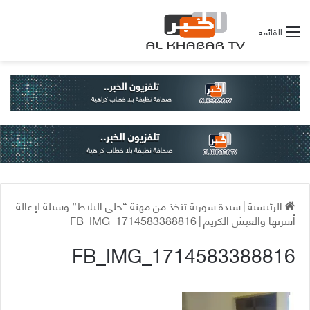
القائمة
الرئيسية
|
سيدة سورية تتخذ من مهنة “جلي البلاط” وسيلة لإعالة
أسرتها والعيش الكريم
|
FB_IMG_1714583388816
FB_IMG_1714583388816