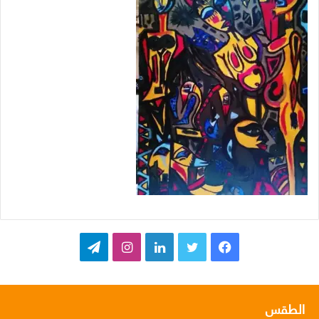
ف
ت
ل
ا
ت
ي
و
ي
ن
ي
س
ي
ن
س
ل
الطقس