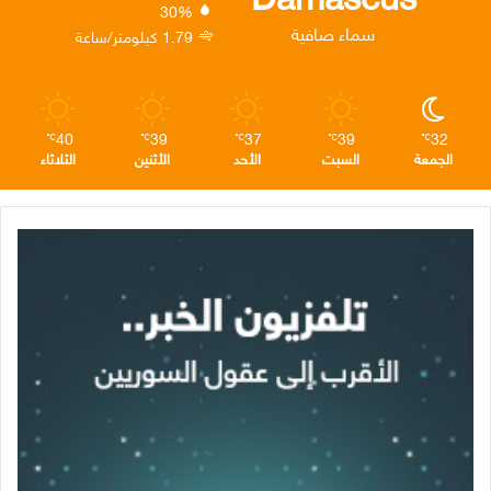
30%
ن
ا
م
سماء صافية
1.79 كيلومتر/ساعة
م
40
39
37
39
32
℃
℃
℃
℃
℃
الجمعة
السبت
الأحد
الأثنين
الثلاثاء