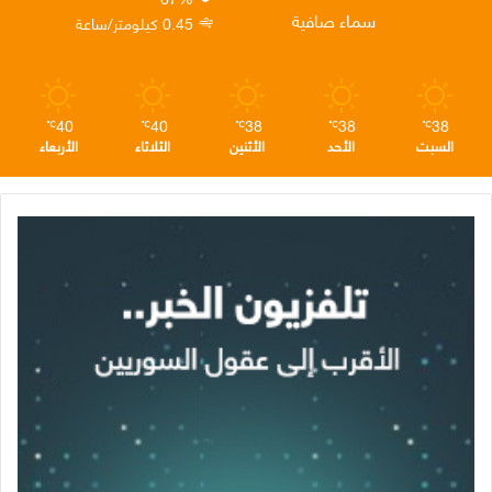
ن
ا
م
سماء صافية
0.45 كيلومتر/ساعة
م
40
40
38
38
38
℃
℃
℃
℃
℃
السبت
الأحد
الأثنين
الثلاثاء
الأربعاء