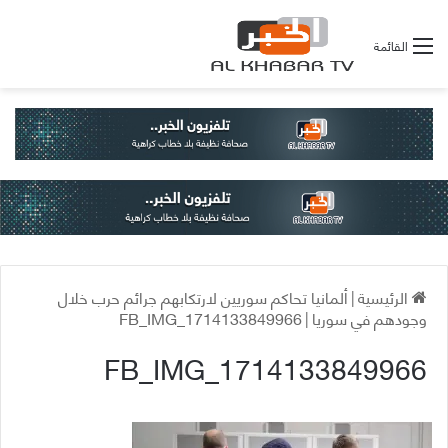
القائمة
الرئيسية
|
ألمانيا تحاكم سوريين لارتكابهم جرائم حرب خلال
وجودهم في سوريا
|
FB_IMG_1714133849966
FB_IMG_1714133849966