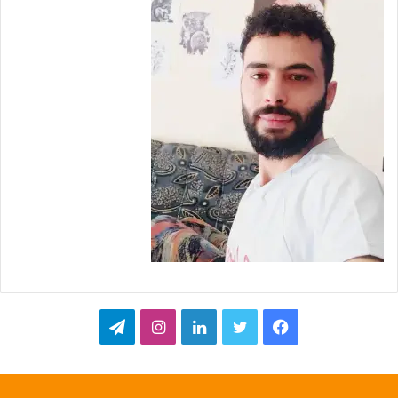
ف
ت
ل
ا
ت
ي
و
ي
ن
ي
س
ي
ن
س
ل