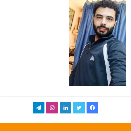
ف
ت
ل
ا
ت
ي
و
ي
ن
ي
س
ي
ن
س
ل