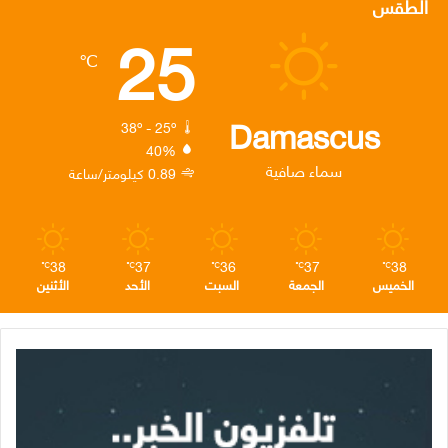
الطقس
25
ب
ت
ك
ت
ق
℃
و
ر
د
ق
ر
ك
إ
ر
ا
Damascus
38º - 25º
40%
ن
ا
م
سماء صافية
0.89 كيلومتر/ساعة
م
38
37
36
37
38
℃
℃
℃
℃
℃
الخميس
الجمعة
السبت
الأحد
الأثنين